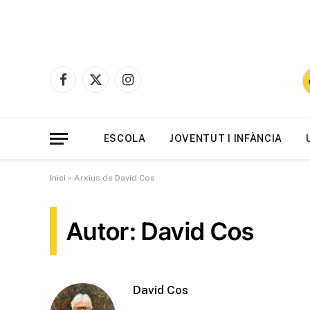
Facebook
X
Instagram
(Twitter)
ESCOLA
JOVENTUT I INFÀNCIA
Inici
»
Arxius de David Cos
Autor: David Cos
David Cos