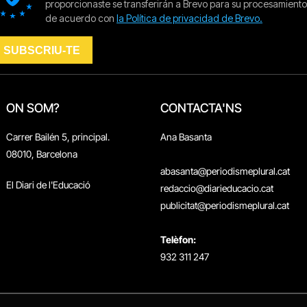
ON SOM?
CONTACTA'NS
Carrer Bailén 5, principal.
Ana Basanta
08010, Barcelona
abasanta@periodismeplural.cat
El Diari de l'Educació
redaccio@diarieducacio.cat
publicitat@periodismeplural.cat
Telèfon:
932 311 247