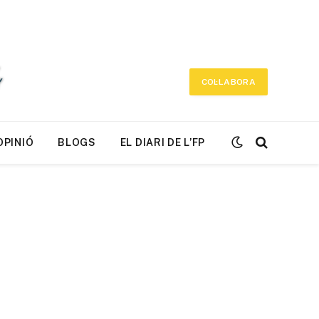
COL·LABORA
OPINIÓ
BLOGS
EL DIARI DE L’FP