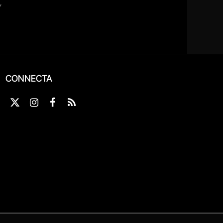
CONNECTA
X
Instagram
Facebook
RSS
(Twitter)