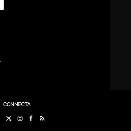
CONNECTA
X
Instagram
Facebook
RSS
(Twitter)