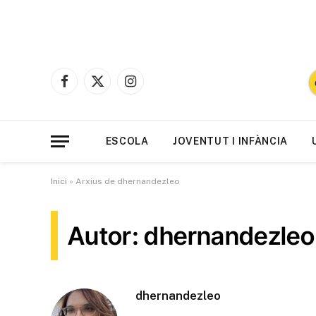
Facebook
X
Instagram
(Twitter)
ESCOLA
JOVENTUT I INFÀNCIA
Inici
»
Arxius de dhernandezleo
Autor: dhernandezleo
dhernandezleo