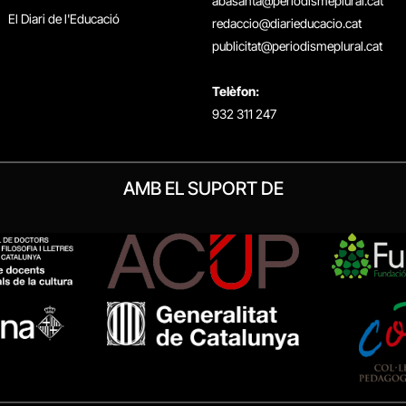
abasanta@periodismeplural.cat
El Diari de l'Educació
redaccio@diarieducacio.cat
publicitat@periodismeplural.cat
Telèfon:
932 311 247
AMB EL SUPORT DE