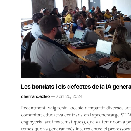
Les bondats i els defectes de la IA gener
dhernandezleo
abril 26, 2024
Recentment, vaig tenir l’ocasió d’impartir diverses ac
comunitat educativa centrada en l’aprenentatge STEAM 
enginyeria, art i matemàtiques), que va tenir com a pr
temes que va generar més interès entre el professorat va