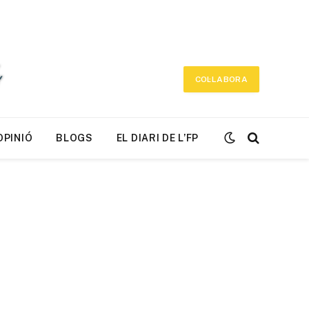
COL·LABORA
OPINIÓ
BLOGS
EL DIARI DE L’FP