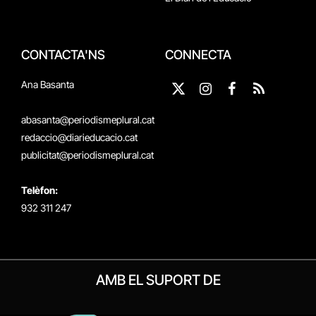
CONTACTA'NS
CONNECTA
Ana Basanta
X
Instagram
Facebook
RSS
(Twitter)
abasanta@periodismeplural.cat
redaccio@diarieducacio.cat
publicitat@periodismeplural.cat
Telèfon:
932 311 247
AMB EL SUPORT DE