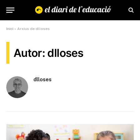
Inici
»
Arxius de dlloses
Autor: dlloses
dlloses