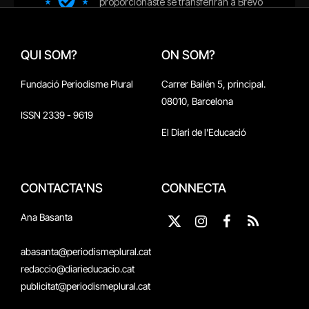
QUI SOM?
ON SOM?
Fundació Periodisme Plural
Carrer Bailén 5, principal.
08010, Barcelona
ISSN 2339 - 9619
El Diari de l'Educació
CONTACTA'NS
CONNECTA
Ana Basanta
X
Instagram
Facebook
RSS
(Twitter)
abasanta@periodismeplural.cat
redaccio@diarieducacio.cat
publicitat@periodismeplural.cat