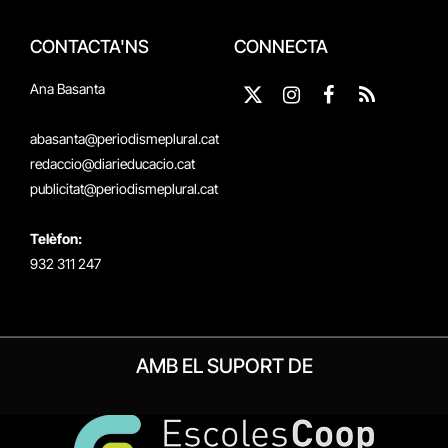
CONTACTA'NS
CONNECTA
Ana Basanta
X
Instagram
Facebook
RSS
(Twitter)
abasanta@periodismeplural.cat
redaccio@diarieducacio.cat
publicitat@periodismeplural.cat
Telèfon:
932 311 247
AMB EL SUPORT DE