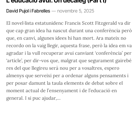
L’educació avui. Un decàleg (Part I)
David Pujol i Fabrelles
novembre 5, 2025
El novel·lista estatunidenc Francis Scott Fitzgerald va dir
que cap gran idea ha nascut durant una conferència però
que, en canvi, algunes idees hi han mort. Ara mateix no
recordo on la vaig llegir, aquesta frase, però la idea em va
agradar i la vull recuperar avui canviant ‘conferència’ per
‘article’, per dir-vos que, malgrat que segurament gairebé
res del que llegireu serà nou per a vosaltres, espero
almenys que serveixi per a ordenar alguns pensaments i
per posar damunt la taula elements de debat sobre el
moment actual de l’ensenyament i de l’educació en
general. I si puc ajudar,…