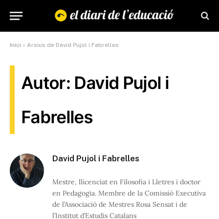
Inici
»
Arxius de David Pujol i Fabrelles
Autor: David Pujol i
Fabrelles
David Pujol i Fabrelles
Mestre, llicenciat en Filosofia i Lletres i doctor
en Pedagogia. Membre de la Comissió Executiva
de l’Associació de Mestres Rosa Sensat i de
l’Institut d’Estudis Catalans