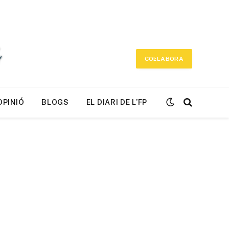
COL·LABORA
OPINIÓ
BLOGS
EL DIARI DE L’FP