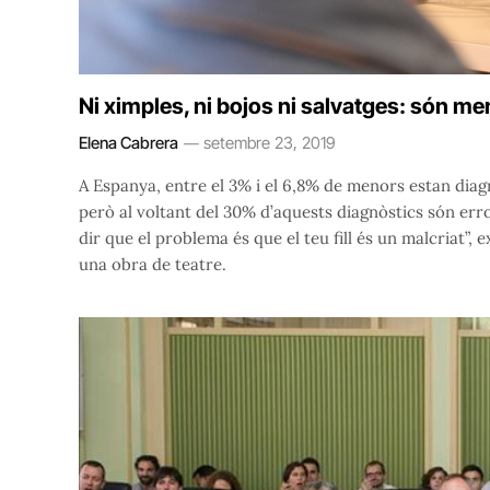
Ni ximples, ni bojos ni salvatges: són me
Elena Cabrera
setembre 23, 2019
A Espanya, entre el 3% i el 6,8% de menors estan diagn
però al voltant del 30% d’aquests diagnòstics són err
dir que el problema és que el teu fill és un malcriat”,
una obra de teatre.