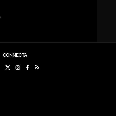
CONNECTA
X
Instagram
Facebook
RSS
(Twitter)