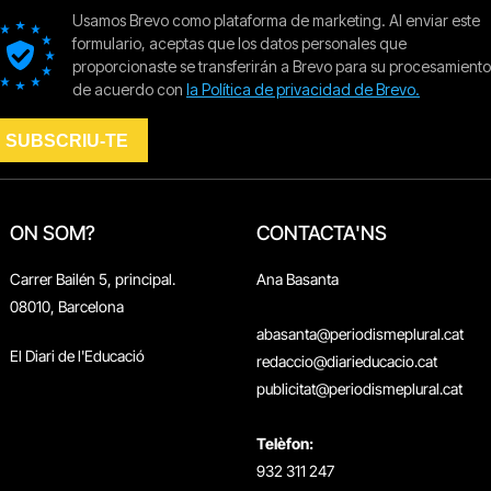
ON SOM?
CONTACTA'NS
Carrer Bailén 5, principal.
Ana Basanta
08010, Barcelona
abasanta@periodismeplural.cat
El Diari de l'Educació
redaccio@diarieducacio.cat
publicitat@periodismeplural.cat
Telèfon:
932 311 247