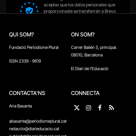
QUI SOM?
ON SOM?
Fundació Periodisme Plural
Carrer Bailén 5, principal.
08010, Barcelona
ISSN 2339 - 9619
El Diari de l'Educació
CONTACTA'NS
CONNECTA
Ana Basanta
X
Instagram
Facebook
RSS
(Twitter)
abasanta@periodismeplural.cat
redaccio@diarieducacio.cat