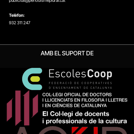
publicitat@periodismeplural.cat
Telèfon:
932 311 247
AMB EL SUPORT DE