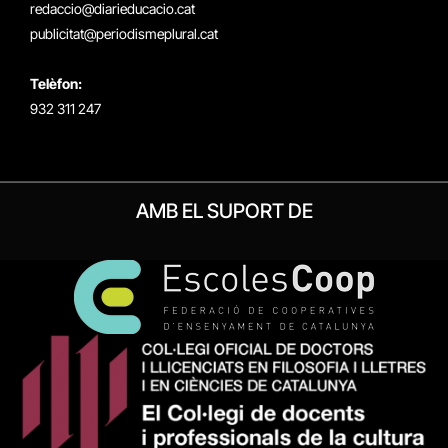
redaccio@diarieducacio.cat
publicitat@periodismeplural.cat
Telèfon:
932 311 247
AMB EL SUPORT DE