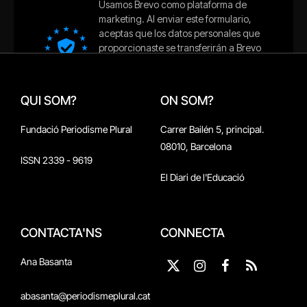
QUI SOM?
ON SOM?
Fundació Periodisme Plural
Carrer Bailén 5, principal.
08010, Barcelona
ISSN 2339 - 9619
El Diari de l'Educació
CONTACTA'NS
CONNECTA
Ana Basanta
X
Instagram
Facebook
RSS
(Twitter)
abasanta@periodismeplural.cat