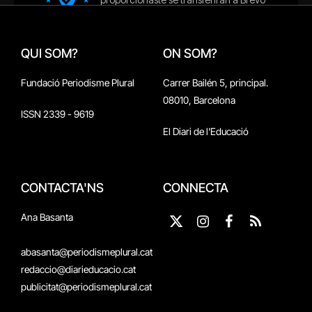
QUI SOM?
ON SOM?
Fundació Periodisme Plural
Carrer Bailén 5, principal.
08010, Barcelona
ISSN 2339 - 9619
El Diari de l'Educació
CONTACTA'NS
CONNECTA
Ana Basanta
X
Instagram
Facebook
RSS
(Twitter)
abasanta@periodismeplural.cat
redaccio@diarieducacio.cat
publicitat@periodismeplural.cat