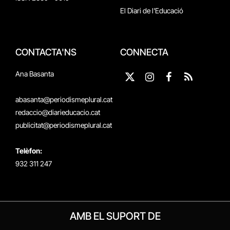
El Diari de l'Educació
CONTACTA'NS
CONNECTA
Ana Basanta
X
Instagram
Facebook
RSS
(Twitter)
abasanta@periodismeplural.cat
redaccio@diarieducacio.cat
publicitat@periodismeplural.cat
Telèfon:
932 311 247
AMB EL SUPORT DE