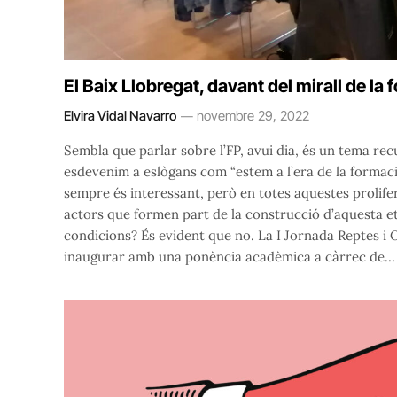
El Baix Llobregat, davant del mirall de la
Elvira Vidal Navarro
novembre 29, 2022
Sembla que parlar sobre l’FP, avui dia, és un tema recu
esdevenim a eslògans com “estem a l’era de la formació
sempre és interessant, però en totes aquestes prolifer
actors que formen part de la construcció d’aquesta et
condicions? És evident que no. La I Jornada Reptes i O
inaugurar amb una ponència acadèmica a càrrec de…