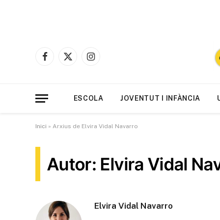
Facebook
X
Instagram
(Twitter)
ESCOLA
JOVENTUT I INFÀNCIA
Inici
»
Arxius de Elvira Vidal Navarro
Autor: Elvira Vidal Na
Elvira Vidal Navarro