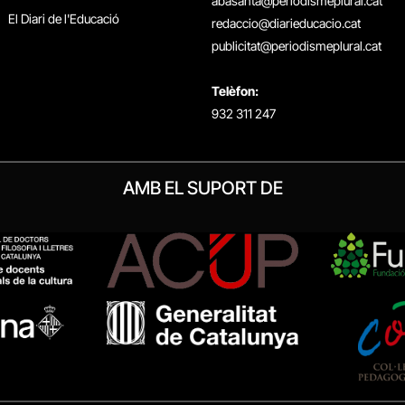
abasanta@periodismeplural.cat
El Diari de l'Educació
redaccio@diarieducacio.cat
publicitat@periodismeplural.cat
Telèfon:
932 311 247
AMB EL SUPORT DE