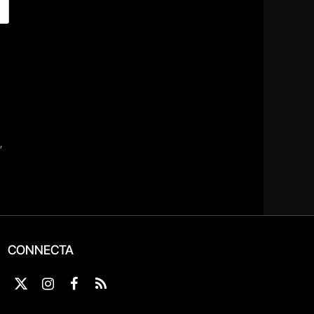
CONNECTA
X
Instagram
Facebook
RSS
(Twitter)