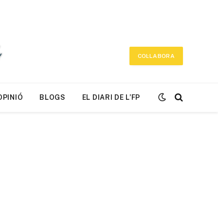
COL·LABORA
OPINIÓ
BLOGS
EL DIARI DE L’FP