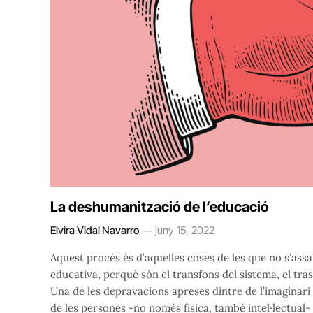
La deshumanització de l’educació
Elvira Vidal Navarro
juny 15, 2022
Aquest procés és d’aquelles coses de les que no s’assa
educativa, perquè són el transfons del sistema, el tra
Una de les depravacions apreses dintre de l’imaginari 
de les persones -no només física, també intel·lectua