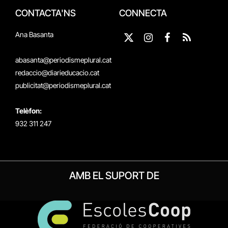
CONTACTA'NS
CONNECTA
Ana Basanta
X
Instagram
Facebook
RSS
(Twitter)
abasanta@periodismeplural.cat
redaccio@diarieducacio.cat
publicitat@periodismeplural.cat
Telèfon:
932 311 247
AMB EL SUPORT DE