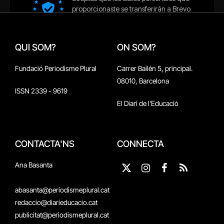
QUI SOM?
ON SOM?
Fundació Periodisme Plural
Carrer Bailén 5, principal.
08010, Barcelona
ISSN 2339 - 9619
El Diari de l'Educació
CONTACTA'NS
CONNECTA
Ana Basanta
X
Instagram
Facebook
RSS
(Twitter)
abasanta@periodismeplural.cat
redaccio@diarieducacio.cat
publicitat@periodismeplural.cat