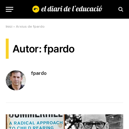
Inici
»
Arxius de fpardo
Autor: fpardo
fpardo