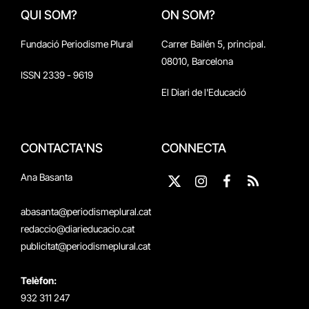
QUI SOM?
ON SOM?
Fundació Periodisme Plural
Carrer Bailén 5, principal.
08010, Barcelona
ISSN 2339 - 9619
El Diari de l'Educació
CONTACTA'NS
CONNECTA
Ana Basanta
X
Instagram
Facebook
RSS
(Twitter)
abasanta@periodismeplural.cat
redaccio@diarieducacio.cat
publicitat@periodismeplural.cat
Telèfon:
932 311 247