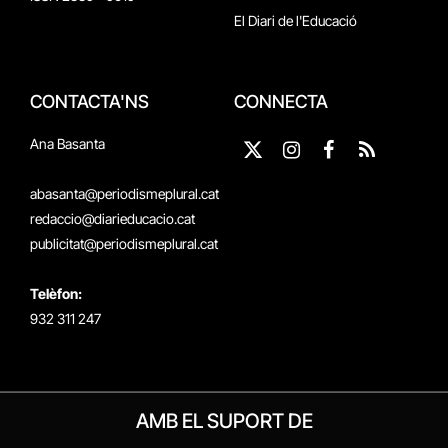
El Diari de l'Educació
CONTACTA'NS
CONNECTA
Ana Basanta
X
Instagram
Facebook
RSS
(Twitter)
abasanta@periodismeplural.cat
redaccio@diarieducacio.cat
publicitat@periodismeplural.cat
Telèfon:
932 311 247
AMB EL SUPORT DE