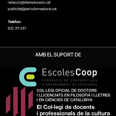
redaccio@diarieducacio.cat
publicitat@periodismeplural.cat
Telèfon:
932 311 247
AMB EL SUPORT DE