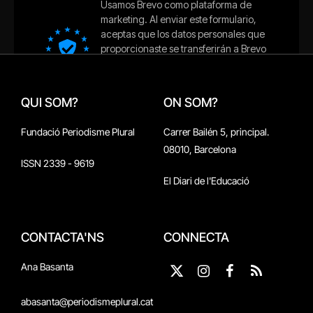
QUI SOM?
ON SOM?
Fundació Periodisme Plural
Carrer Bailén 5, principal.
08010, Barcelona
ISSN 2339 - 9619
El Diari de l'Educació
CONTACTA'NS
CONNECTA
Ana Basanta
X
Instagram
Facebook
RSS
(Twitter)
abasanta@periodismeplural.cat