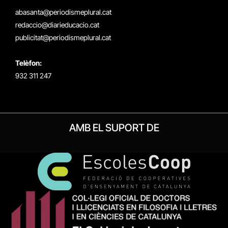
(Twitter)
abasanta@periodismeplural.cat
redaccio@diarieducacio.cat
publicitat@periodismeplural.cat
Telèfon:
932 311 247
AMB EL SUPORT DE