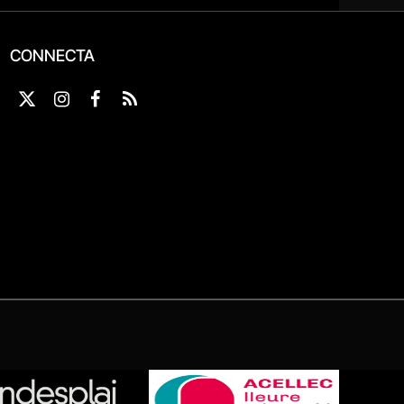
CONNECTA
X
Instagram
Facebook
RSS
(Twitter)