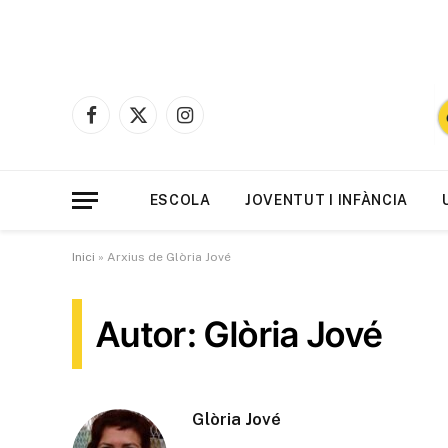
Facebook
X
Instagram
(Twitter)
ESCOLA
JOVENTUT I INFÀNCIA
Inici
»
Arxius de Glòria Jové
Autor: Glòria Jové
Glòria Jové