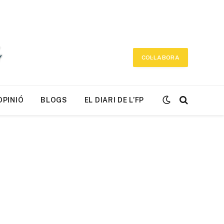
COL·LABORA
OPINIÓ
BLOGS
EL DIARI DE L’FP