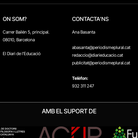
ON SOM?
CONTACTA'NS
Carrer Bailén 5, principal.
Ana Basanta
08010, Barcelona
abasanta@periodismeplural.cat
El Diari de l'Educació
redaccio@diarieducacio.cat
publicitat@periodismeplural.cat
Telèfon:
932 311 247
AMB EL SUPORT DE