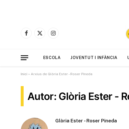
Facebook
X
Instagram
(Twitter)
ESCOLA
JOVENTUT I INFÀNCIA
Inici
»
Arxius de Glòria Ester - Roser Pineda
Autor: Glòria Ester - 
Glòria Ester - Roser Pineda