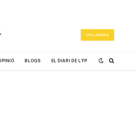
COL·LABORA
OPINIÓ
BLOGS
EL DIARI DE L’FP