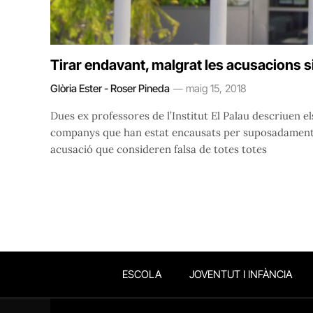
Tirar endavant, malgrat les acusacions s
Glòria Ester - Roser Pineda
maig 15, 2018
Dues ex professores de l’Institut El Palau descriuen el
companys que han estat encausats per suposadament ha
acusació que consideren falsa de totes totes
ESCOLA
JOVENTUT I INFÀNCIA