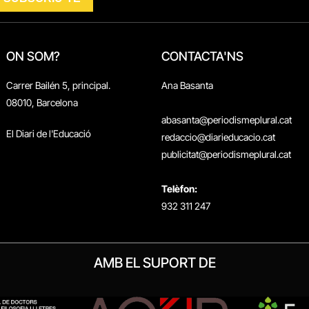
ON SOM?
CONTACTA'NS
Carrer Bailén 5, principal.
Ana Basanta
08010, Barcelona
abasanta@periodismeplural.cat
El Diari de l'Educació
redaccio@diarieducacio.cat
publicitat@periodismeplural.cat
Telèfon:
932 311 247
AMB EL SUPORT DE