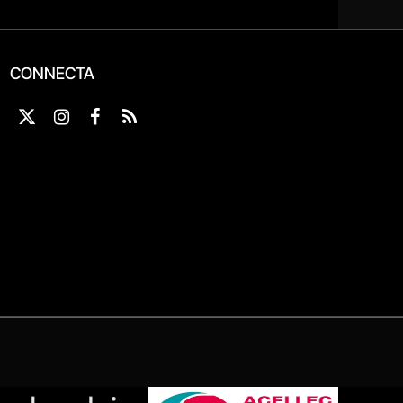
CONNECTA
X
Instagram
Facebook
RSS
(Twitter)