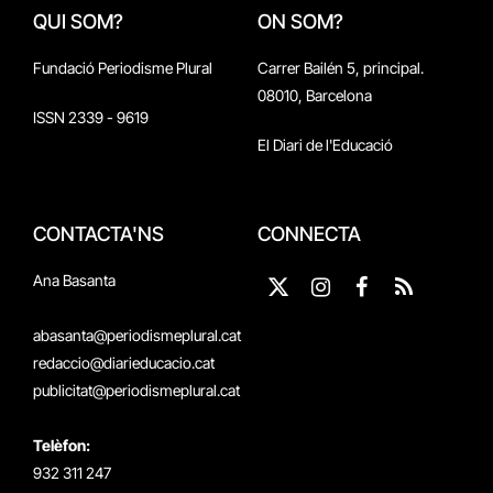
QUI SOM?
ON SOM?
Fundació Periodisme Plural
Carrer Bailén 5, principal.
08010, Barcelona
ISSN 2339 - 9619
El Diari de l'Educació
CONTACTA'NS
CONNECTA
Ana Basanta
X
Instagram
Facebook
RSS
(Twitter)
abasanta@periodismeplural.cat
redaccio@diarieducacio.cat
publicitat@periodismeplural.cat
Telèfon:
932 311 247