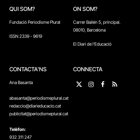
QUI SOM?
ON SOM?
Fundació Periodisme Plural
Carrer Bailén 5, principal.
08010, Barcelona
ISSN 2339 - 9619
El Diari de l'Educació
CONTACTA'NS
CONNECTA
Ana Basanta
X
Instagram
Facebook
RSS
(Twitter)
abasanta@periodismeplural.cat
redaccio@diarieducacio.cat
publicitat@periodismeplural.cat
Telèfon:
932 311 247