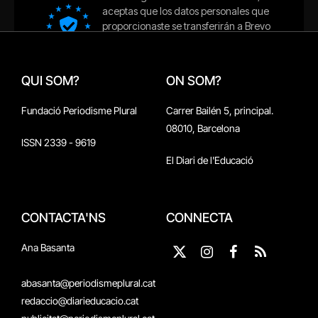
QUI SOM?
ON SOM?
Fundació Periodisme Plural
Carrer Bailén 5, principal.
08010, Barcelona
ISSN 2339 - 9619
El Diari de l'Educació
CONTACTA'NS
CONNECTA
Ana Basanta
X
Instagram
Facebook
RSS
(Twitter)
abasanta@periodismeplural.cat
redaccio@diarieducacio.cat