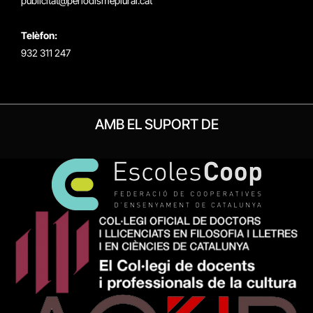
publicitat@periodismeplural.cat
Telèfon:
932 311 247
AMB EL SUPORT DE