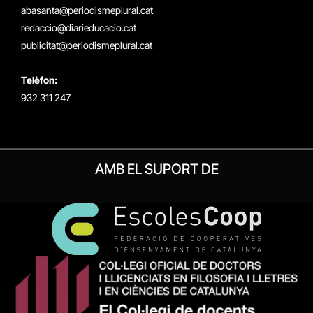
(Twitter)
abasanta@periodismeplural.cat
redaccio@diarieducacio.cat
publicitat@periodismeplural.cat
Telèfon:
932 311 247
AMB EL SUPORT DE