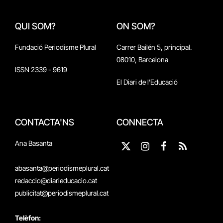
QUI SOM?
ON SOM?
Fundació Periodisme Plural
Carrer Bailén 5, principal.
08010, Barcelona
ISSN 2339 - 9619
El Diari de l'Educació
CONTACTA'NS
CONNECTA
Ana Basanta
X
Instagram
Facebook
RSS
(Twitter)
abasanta@periodismeplural.cat
redaccio@diarieducacio.cat
publicitat@periodismeplural.cat
Telèfon: