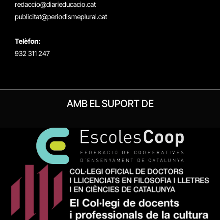
redaccio@diarieducacio.cat
publicitat@periodismeplural.cat
Telèfon:
932 311 247
AMB EL SUPORT DE