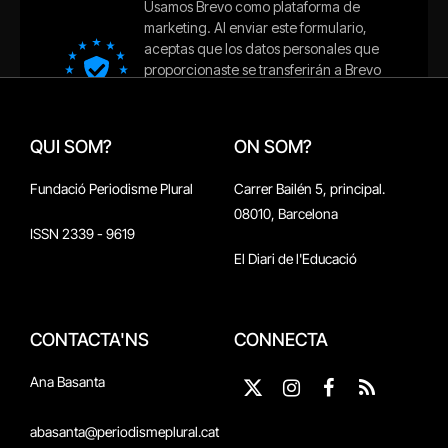
QUI SOM?
ON SOM?
Fundació Periodisme Plural
Carrer Bailén 5, principal.
08010, Barcelona
ISSN 2339 - 9619
El Diari de l'Educació
CONTACTA'NS
CONNECTA
Ana Basanta
X
Instagram
Facebook
RSS
(Twitter)
abasanta@periodismeplural.cat