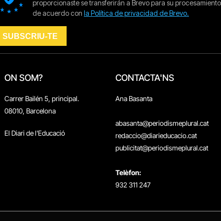
ON SOM?
CONTACTA'NS
Carrer Bailén 5, principal.
Ana Basanta
08010, Barcelona
abasanta@periodismeplural.cat
El Diari de l'Educació
redaccio@diarieducacio.cat
publicitat@periodismeplural.cat
Telèfon:
932 311 247