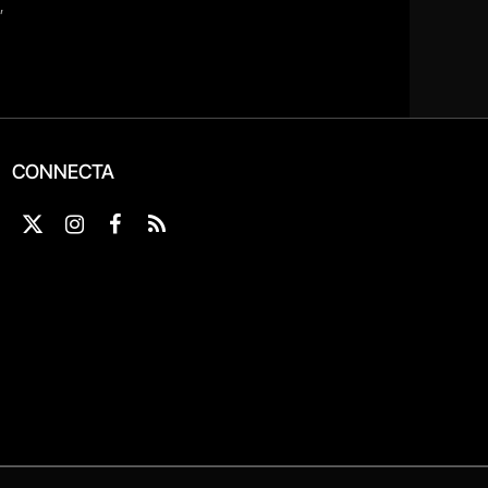
CONNECTA
X
Instagram
Facebook
RSS
(Twitter)