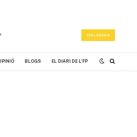
COL·LABORA
OPINIÓ
BLOGS
EL DIARI DE L’FP