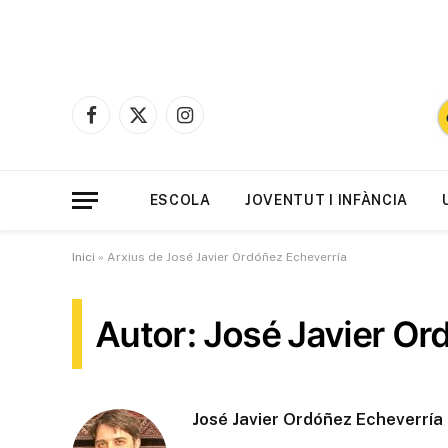
Facebook
X
Instagram
(Twitter)
ESCOLA
JOVENTUT I INFÀNCIA
Inici
»
Arxius de José Javier Ordóñez Echeverría
Autor: José Javier Or
José Javier Ordóñez Echeverría