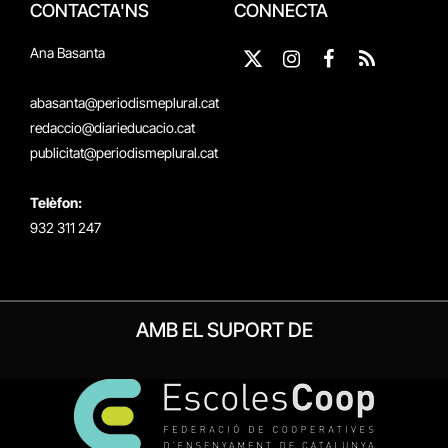
CONTACTA'NS
CONNECTA
Ana Basanta
X
Instagram
Facebook
RSS
(Twitter)
abasanta@periodismeplural.cat
redaccio@diarieducacio.cat
publicitat@periodismeplural.cat
Telèfon:
932 311 247
AMB EL SUPORT DE