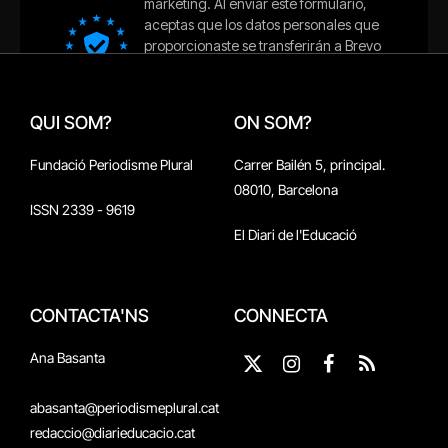
QUI SOM?
ON SOM?
Fundació Periodisme Plural
Carrer Bailén 5, principal.
08010, Barcelona
ISSN 2339 - 9619
El Diari de l'Educació
CONTACTA'NS
CONNECTA
Ana Basanta
X
Instagram
Facebook
RSS
(Twitter)
abasanta@periodismeplural.cat
redaccio@diarieducacio.cat