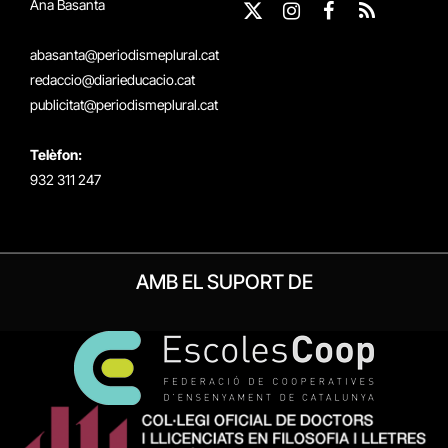
Ana Basanta
X
Instagram
Facebook
RSS
(Twitter)
abasanta@periodismeplural.cat
redaccio@diarieducacio.cat
publicitat@periodismeplural.cat
Telèfon:
932 311 247
AMB EL SUPORT DE