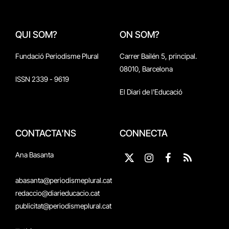
QUI SOM?
ON SOM?
Fundació Periodisme Plural
Carrer Bailén 5, principal.
08010, Barcelona
ISSN 2339 - 9619
El Diari de l'Educació
CONTACTA'NS
CONNECTA
Ana Basanta
X
Instagram
Facebook
RSS
(Twitter)
abasanta@periodismeplural.cat
redaccio@diarieducacio.cat
publicitat@periodismeplural.cat