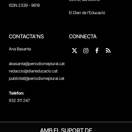
ISSN 2339 - 9619
El Diari de l'Educació
CONTACTA'NS
CONNECTA
Ana Basanta
X
Instagram
Facebook
RSS
(Twitter)
abasanta@periodismeplural.cat
redaccio@diarieducacio.cat
publicitat@periodismeplural.cat
Telèfon:
932 311 247
AMB EL SUPORT DE