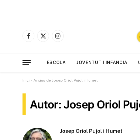
Facebook
X
Instagram
(Twitter)
ESCOLA
JOVENTUT I INFÀNCIA
Inici
»
Arxius de Josep Oriol Pujol i Humet
Autor: Josep Oriol Puj
Josep Oriol Pujol i Humet