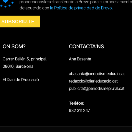
ON SOM?
CONTACTA'NS
Carrer Bailén 5, principal.
Ana Basanta
08010, Barcelona
abasanta@periodismeplural.cat
El Diari de l'Educació
redaccio@diarieducacio.cat
publicitat@periodismeplural.cat
Telèfon:
932 311 247