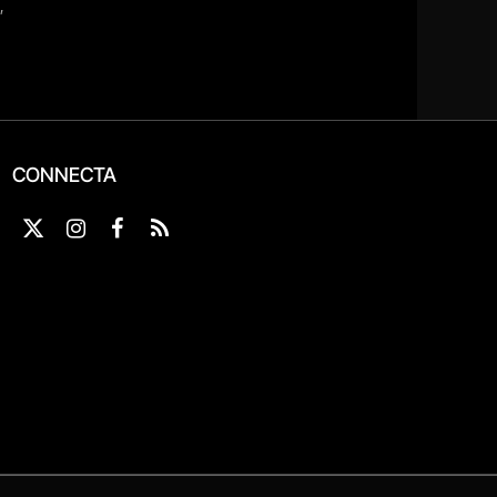
CONNECTA
X
Instagram
Facebook
RSS
(Twitter)