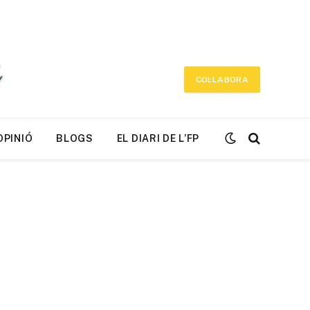
COL·LABORA
OPINIÓ
BLOGS
EL DIARI DE L’FP