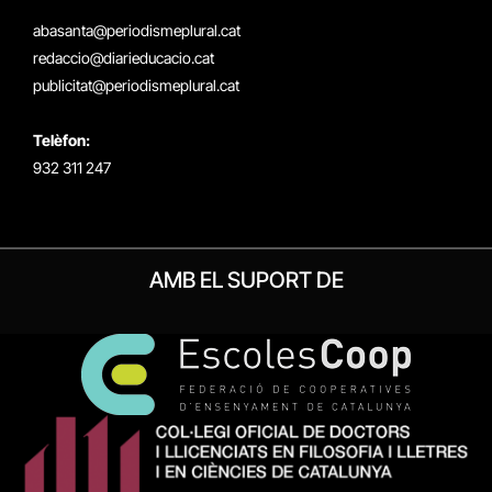
(Twitter)
abasanta@periodismeplural.cat
redaccio@diarieducacio.cat
publicitat@periodismeplural.cat
Telèfon:
932 311 247
AMB EL SUPORT DE