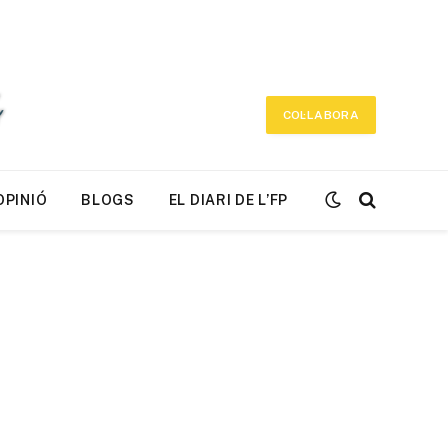
COL·LABORA
OPINIÓ
BLOGS
EL DIARI DE L’FP