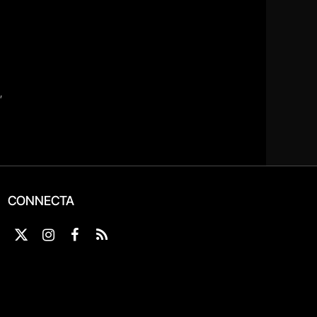
CONNECTA
X
Instagram
Facebook
RSS
(Twitter)