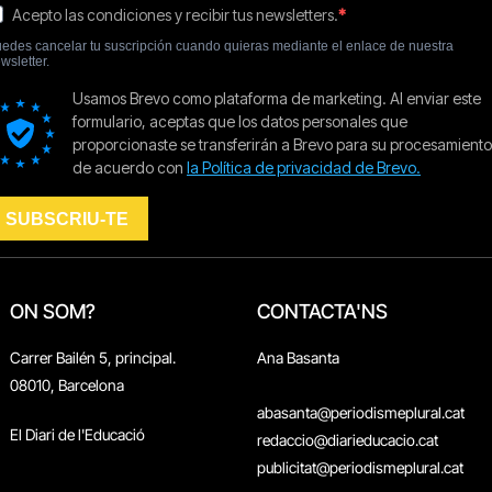
ON SOM?
CONTACTA'NS
Carrer Bailén 5, principal.
Ana Basanta
08010, Barcelona
abasanta@periodismeplural.cat
El Diari de l'Educació
redaccio@diarieducacio.cat
publicitat@periodismeplural.cat