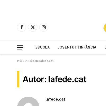
Facebook
X
Instagram
(Twitter)
ESCOLA
JOVENTUT I INFÀNCIA
Inici
»
Arxius de lafede.cat
Autor: lafede.cat
lafede.cat