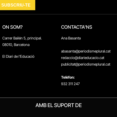
ON SOM?
CONTACTA'NS
Carrer Bailén 5, principal.
Ana Basanta
08010, Barcelona
abasanta@periodismeplural.cat
El Diari de l'Educació
redaccio@diarieducacio.cat
publicitat@periodismeplural.cat
Telèfon:
932 311 247
AMB EL SUPORT DE