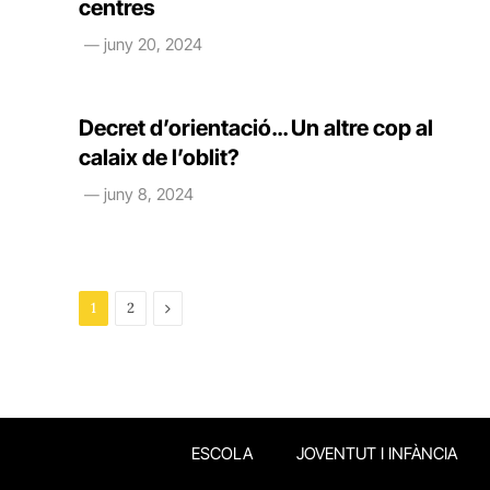
centres
juny 20, 2024
Decret d’orientació… Un altre cop al
calaix de l’oblit?
juny 8, 2024
Next
1
2
ESCOLA
JOVENTUT I INFÀNCIA