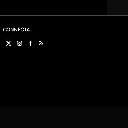
CONNECTA
X
Instagram
Facebook
RSS
(Twitter)