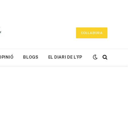
COL·LABORA
OPINIÓ
BLOGS
EL DIARI DE L’FP