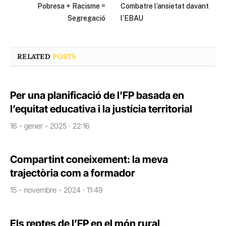
Pobresa + Racisme =
Combatre l’ansietat davant
Segregació
l’EBAU
RELATED
POSTS
Per una planificació de l’FP basada en
l’equitat educativa i la justícia territorial​
16 - gener - 2025 · 22:16
Compartint coneixement: la meva
trajectòria com a formador​
15 - novembre - 2024 · 11:49
Els reptes de l’FP en el món rural​