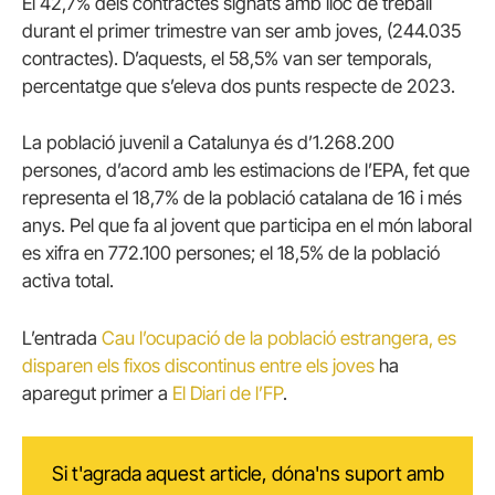
El 42,7% dels contractes signats amb lloc de treball
durant el primer trimestre van ser amb joves, (244.035
contractes). D’aquests, el 58,5% van ser temporals,
percentatge que s’eleva dos punts respecte de 2023.
La població juvenil a Catalunya és d’1.268.200
persones, d’acord amb les estimacions de l’EPA, fet que
representa el 18,7% de la població catalana de 16 i més
anys. Pel que fa al jovent que participa en el món laboral
es xifra en 772.100 persones; el 18,5% de la població
activa total.
L’entrada
Cau l’ocupació de la població estrangera, es
disparen els fixos discontinus entre els joves
ha
aparegut primer a
El Diari de l’FP
.
Si t'agrada aquest article, dóna'ns suport amb