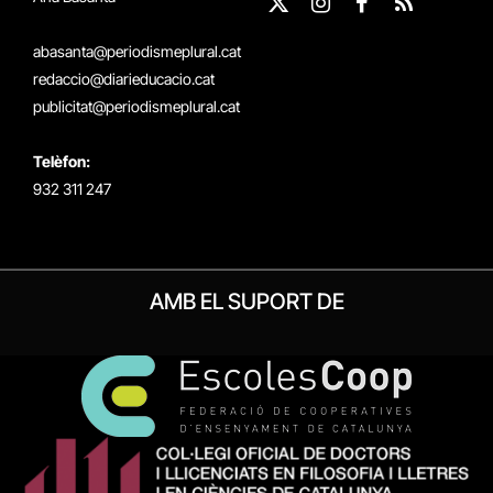
X
Instagram
Facebook
RSS
(Twitter)
abasanta@periodismeplural.cat
redaccio@diarieducacio.cat
publicitat@periodismeplural.cat
Telèfon:
932 311 247
AMB EL SUPORT DE