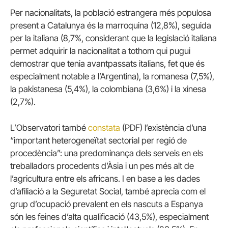
Per nacionalitats, la població estrangera més populosa
present a Catalunya és la marroquina (12,8%), seguida
per la italiana (8,7%, considerant que la legislació italiana
permet adquirir la nacionalitat a tothom qui pugui
demostrar que tenia avantpassats italians, fet que és
especialment notable a l’Argentina), la romanesa (7,5%),
la pakistanesa (5,4%), la colombiana (3,6%) i la xinesa
(2,7%).
L’Observatori també
constata
(PDF) l’existència d’una
“important heterogeneïtat sectorial per regió de
procedència”: una predominança dels serveis en els
treballadors procedents d’Àsia i un pes més alt de
l’agricultura entre els africans. I en base a les dades
d’afiliació a la Seguretat Social, també aprecia com el
grup d’ocupació prevalent en els nascuts a Espanya
són les feines d’alta qualificació (43,5%), especialment