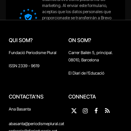
QUI SOM?
ON SOM?
Fundació Periodisme Plural
Carrer Bailén 5, principal.
08010, Barcelona
ISSN 2339 - 9619
El Diari de l'Educació
CONTACTA'NS
CONNECTA
Ana Basanta
X
Instagram
Facebook
RSS
(Twitter)
abasanta@periodismeplural.cat
redaccio@diarieducacio.cat