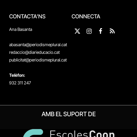
CONTACTA'NS
CONNECTA
Ana Basanta
X
Instagram
Facebook
RSS
(Twitter)
abasanta@periodismeplural.cat
redaccio@diarieducacio.cat
publicitat@periodismeplural.cat
Telèfon:
932 311 247
AMB EL SUPORT DE