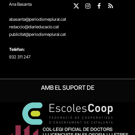
Ana Basanta
X
Instagram
Facebook
RSS
(Twitter)
abasanta@periodismeplural.cat
redaccio@diarieducacio.cat
publicitat@periodismeplural.cat
Telèfon:
932 311 247
AMB EL SUPORT DE