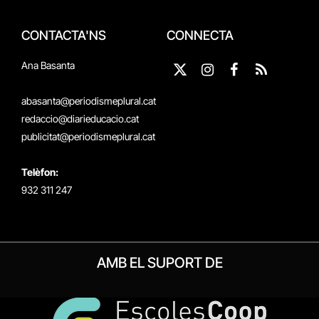
CONTACTA'NS
CONNECTA
Ana Basanta
X
Instagram
Facebook
RSS
(Twitter)
abasanta@periodismeplural.cat
redaccio@diarieducacio.cat
publicitat@periodismeplural.cat
Telèfon:
932 311 247
AMB EL SUPORT DE