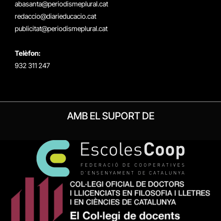
abasanta@periodismeplural.cat
redaccio@diarieducacio.cat
publicitat@periodismeplural.cat
Telèfon:
932 311 247
AMB EL SUPORT DE