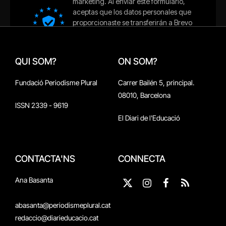
QUI SOM?
ON SOM?
Fundació Periodisme Plural
Carrer Bailén 5, principal.
08010, Barcelona
ISSN 2339 - 9619
El Diari de l'Educació
CONTACTA'NS
CONNECTA
Ana Basanta
X
Instagram
Facebook
RSS
(Twitter)
abasanta@periodismeplural.cat
redaccio@diarieducacio.cat