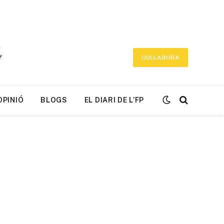
COL·LABORA
OPINIÓ
BLOGS
EL DIARI DE L’FP