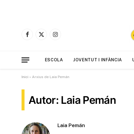
Facebook
X
Instagram
(Twitter)
ESCOLA
JOVENTUT I INFÀNCIA
Inici
»
Arxius de Laia Pemán
Autor: Laia Pemán
Laia Pemán