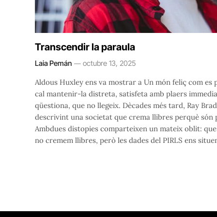
Transcendir la paraula
Laia Pemán
octubre 13, 2025
Aldous Huxley ens va mostrar a Un món feliç com es 
cal mantenir-la distreta, satisfeta amb plaers immediat
qüestiona, que no llegeix. Dècades més tard, Ray Brad
descrivint una societat que crema llibres perquè són 
Ambdues distopies comparteixen un mateix oblit: que e
no cremem llibres, però les dades del PIRLS ens situ