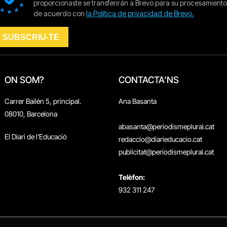
ON SOM?
CONTACTA'NS
Carrer Bailén 5, principal.
Ana Basanta
08010, Barcelona
abasanta@periodismeplural.cat
El Diari de l'Educació
redaccio@diarieducacio.cat
publicitat@periodismeplural.cat
Telèfon:
932 311 247