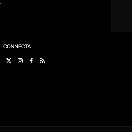
CONNECTA
X
Instagram
Facebook
RSS
(Twitter)