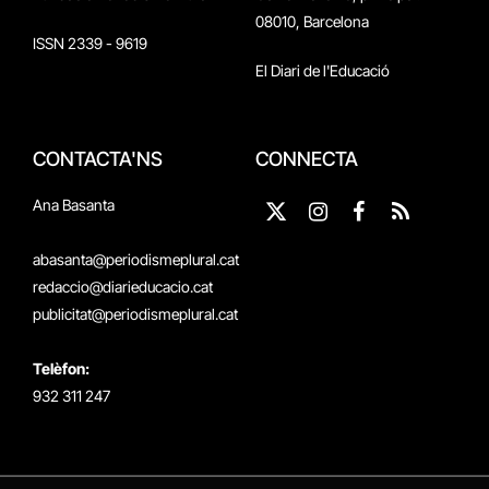
08010, Barcelona
ISSN 2339 - 9619
El Diari de l'Educació
CONTACTA'NS
CONNECTA
Ana Basanta
X
Instagram
Facebook
RSS
(Twitter)
abasanta@periodismeplural.cat
redaccio@diarieducacio.cat
publicitat@periodismeplural.cat
Telèfon:
932 311 247