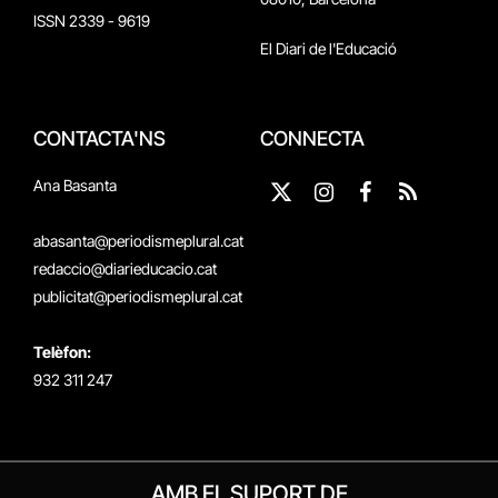
ISSN 2339 - 9619
El Diari de l'Educació
CONTACTA'NS
CONNECTA
Ana Basanta
X
Instagram
Facebook
RSS
(Twitter)
abasanta@periodismeplural.cat
redaccio@diarieducacio.cat
publicitat@periodismeplural.cat
Telèfon:
932 311 247
AMB EL SUPORT DE