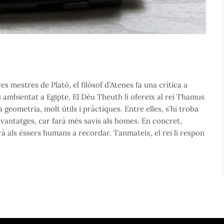
s mestres de Plató, el filòsof d’Atenes fa una crítica a
s ambientat a Egipte. El Déu Theuth li ofereix al rei Thamus
a geometria, molt útils i pràctiques. Entre elles, s’hi troba
 avantatges, car farà més savis als homes. En concret,
rà als éssers humans a recordar. Tanmateix, el rei li respon