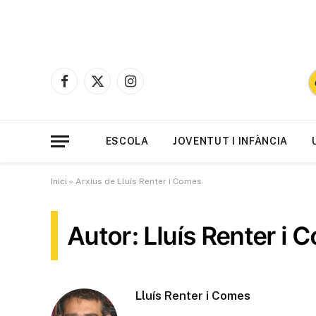
Facebook
X
Instagram
(Twitter)
ESCOLA
JOVENTUT I INFÀNCIA
Inici
»
Arxius de Lluís Renter i Comes
Autor: Lluís Renter i
Lluís Renter i Comes