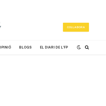
COL·LABORA
OPINIÓ
BLOGS
EL DIARI DE L’FP