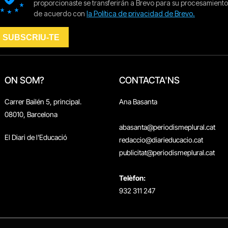
ON SOM?
CONTACTA'NS
Carrer Bailén 5, principal.
Ana Basanta
08010, Barcelona
abasanta@periodismeplural.cat
El Diari de l'Educació
redaccio@diarieducacio.cat
publicitat@periodismeplural.cat
Telèfon:
932 311 247