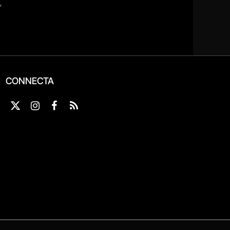
CONNECTA
X
Instagram
Facebook
RSS
(Twitter)