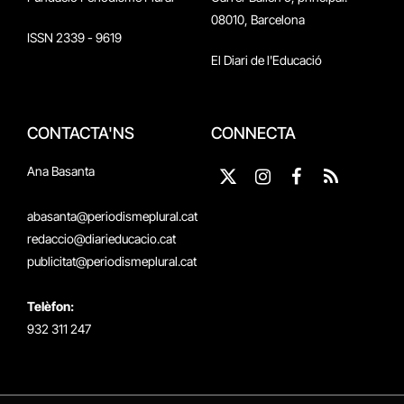
08010, Barcelona
ISSN 2339 - 9619
El Diari de l'Educació
CONTACTA'NS
CONNECTA
Ana Basanta
X
Instagram
Facebook
RSS
(Twitter)
abasanta@periodismeplural.cat
redaccio@diarieducacio.cat
publicitat@periodismeplural.cat
Telèfon:
932 311 247