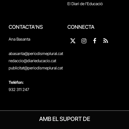
El Diari de l'Educació
CONTACTA'NS
CONNECTA
Ana Basanta
X
Instagram
Facebook
RSS
(Twitter)
abasanta@periodismeplural.cat
redaccio@diarieducacio.cat
publicitat@periodismeplural.cat
Telèfon:
932 311 247
AMB EL SUPORT DE