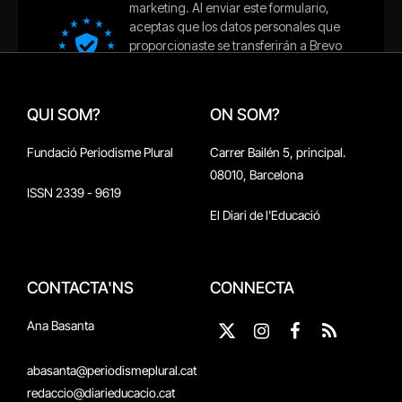
QUI SOM?
ON SOM?
Fundació Periodisme Plural
Carrer Bailén 5, principal.
08010, Barcelona
ISSN 2339 - 9619
El Diari de l'Educació
CONTACTA'NS
CONNECTA
Ana Basanta
X
Instagram
Facebook
RSS
(Twitter)
abasanta@periodismeplural.cat
redaccio@diarieducacio.cat