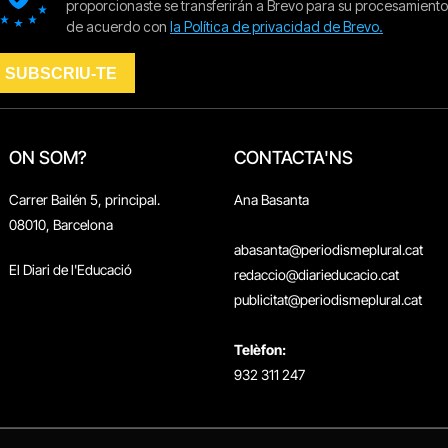
ON SOM?
CONTACTA'NS
Carrer Bailén 5, principal.
Ana Basanta
08010, Barcelona
abasanta@periodismeplural.cat
El Diari de l'Educació
redaccio@diarieducacio.cat
publicitat@periodismeplural.cat
Telèfon:
932 311 247