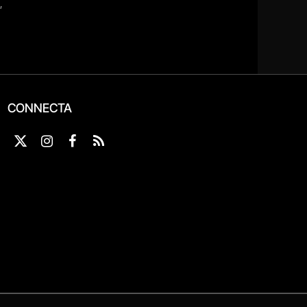
CONNECTA
X
Instagram
Facebook
RSS
(Twitter)