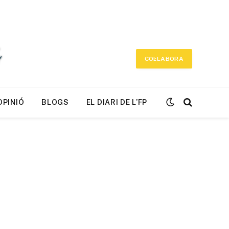
COL·LABORA
OPINIÓ
BLOGS
EL DIARI DE L’FP